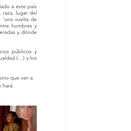
do a este país 
aza, lugar del 
‘una vuelta de 
ntre hombres y 
eradas y dónde 
ios públicos y 
ualdad (…) y los 
sino que van a 
 hará 