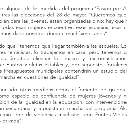
 algunas de las medidas del programa ‘Pasión por Al
tras las elecciones del 28 de mayo: “Queremos que 
ién para las jóvenes, estén organizadas o no; hay que 
todas esas mujeres encuentren esos espacios, esas c
emos dado nosotras durante muchísimos años”.
o que “tenemos que llegar también a las escuelas. Los s
es feministas, lo trabajamos en casa, pero tenemos qu
ros ámbitos: eliminar los macro y micromachismos,
r Puntos Violetas estables y, por supuesto, fortalecer 
s Presupuestos municipales contendrán un estudio del 
 marcha en cuestiones de igualdad”. 
nunciado otras medidas como el fomento de grupos 
 como espacio de confluencia de mujeres jóvenes y n
ción de la igualdad en la educación, con intervenciones
n secundaria; y la puesta en marcha del programa ‘Alco
cipio libre de violencias machistas, con Puntos Violet
-privada”.