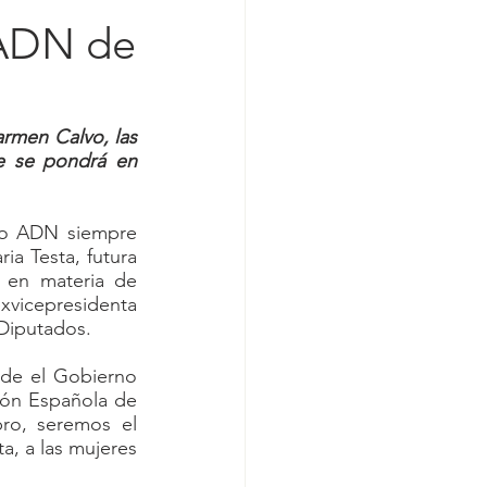
 ADN de
rmen Calvo, las 
e se pondrá en 
ro ADN siempre 
ia Testa, futura 
 en materia de 
vicepresidenta 
Diputados.
sde el Gobierno 
ón Española de 
ro, seremos el 
a, a las mujeres 