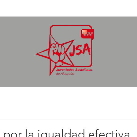
icias
Grupo Municipal Socialista
Ejecutiva
Afíliate
 por la igualdad efectiva