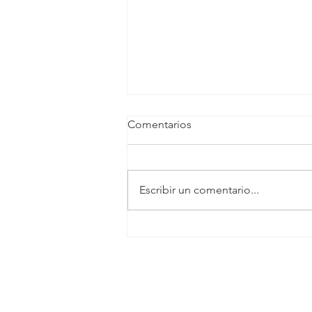
Comentarios
Escribir un comentario...
PSOE Alcorcón muestra su
apoyo al personal de las
escuelas infantiles,
actualmente en huelga para
mejorar sus condiciones
laborales