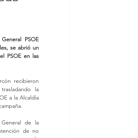
a General PSOE 
es, se abrió un 
el PSOE en las 
cón recibieron 
rasladando la 
E a la Alcaldía 
e campaña.
 General de la 
ntención de no 