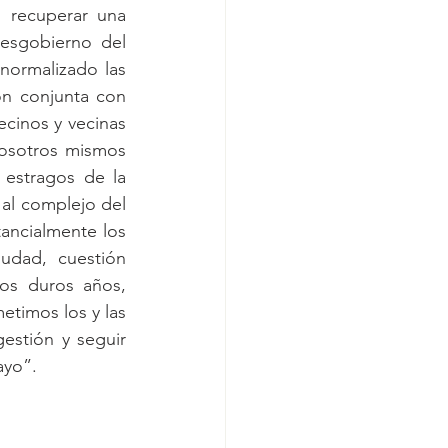
 recuperar una 
sgobierno del 
normalizado las 
ón conjunta con 
cinos y vecinas 
osotros mismos 
estragos de la 
al complejo del 
ncialmente los 
udad, cuestión 
os duros años, 
imos los y las 
estión y seguir 
ayo”.