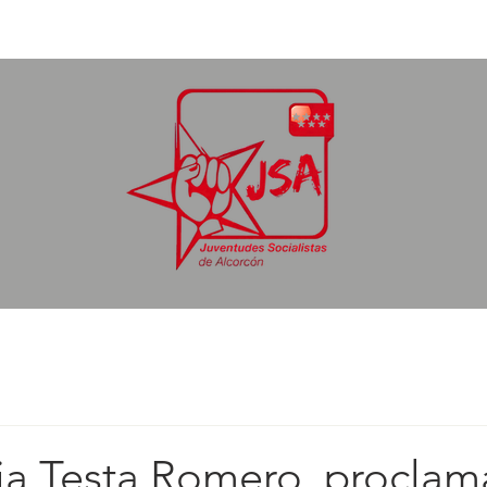
icias
Grupo Municipal Socialista
Ejecutiva
Afíliate
ia Testa Romero, procla