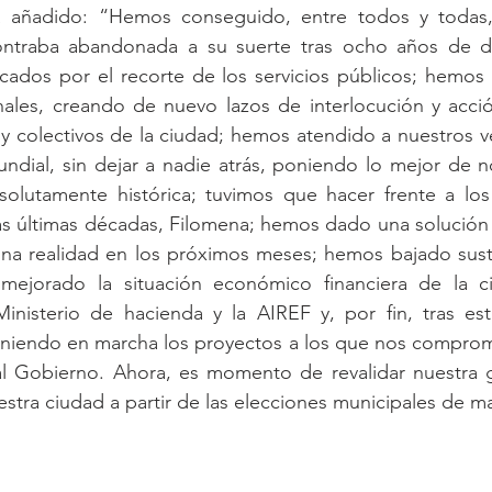
a añadido: “Hemos conseguido, entre todos y todas,
ntraba abandonada a su suerte tras ocho años de de
cados por el recorte de los servicios públicos; hemos 
onales, creando de nuevo lazos de interlocución y acci
 y colectivos de la ciudad; hemos atendido a nuestros ve
dial, sin dejar a nadie atrás, poniendo lo mejor de n
solutamente histórica; tuvimos que hacer frente a los 
as últimas décadas, Filomena; hemos dado una solución 
a realidad en los próximos meses; hemos bajado susta
ejorado la situación económico financiera de la ci
inisterio de hacienda y la AIREF y, por fin, tras est
niendo en marcha los proyectos a los que nos compromet
r al Gobierno. Ahora, es momento de revalidar nuestra g
stra ciudad a partir de las elecciones municipales de m